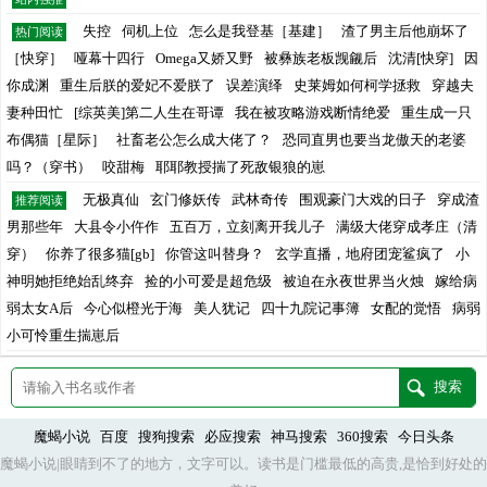
失控
伺机上位
怎么是我登基［基建］
渣了男主后他崩坏了
热门阅读
［快穿］
哑幕十四行
Omega又娇又野
被彝族老板觊觎后
沈清[快穿]
因
你成渊
重生后朕的爱妃不爱朕了
误差演绎
史莱姆如何柯学拯救
穿越夫
妻种田忙
[综英美]第二人生在哥谭
我在被攻略游戏断情绝爱
重生成一只
布偶猫［星际］
社畜老公怎么成大佬了？
恐同直男也要当龙傲天的老婆
吗？（穿书）
咬甜梅
耶耶教授揣了死敌银狼的崽
无极真仙
玄门修妖传
武林奇传
围观豪门大戏的日子
穿成渣
推荐阅读
男那些年
大县令小仵作
五百万，立刻离开我儿子
满级大佬穿成孝庄（清
穿）
你养了很多猫[gb]
你管这叫替身？
玄学直播，地府团宠鲨疯了
小
神明她拒绝始乱终弃
捡的小可爱是超危级
被迫在永夜世界当火烛
嫁给病
弱太女A后
今心似橙光于海
美人犹记
四十九院记事簿
女配的觉悟
病弱
小可怜重生揣崽后
魔蝎小说
百度
搜狗搜索
必应搜索
神马搜索
360搜索
今日头条
魔蝎小说|眼睛到不了的地方，文字可以。读书是门槛最低的高贵,是恰到好处的