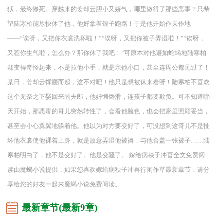
狱，最终惨死。穿越来的姜却云胆小又娇气，哪里做得了那些恶事？只希
望陆寒柏能尽快休了他，他好拿着银子跑路！于是他开始作天作地
——“诶呀，又把你衣裳洗坏啦！”“诶呀，又把你被子弄湿啦！”“诶呀，
又惹你生气啦，怎么办？那你休了我吧！”可原本对他避如蛇蝎地陆寒柏
却变得奇怪起来，不是拉他小手，就是亲他小口，甚至连周公都见过了！
某日，姜却云撑腰而起，这不对吧！他只是想被休来着呀！陆寒柏不喜欢
这个无奈之下娶回来的夫郎，他奸懒馋滑，连孩子都要欺负。可不知道哪
天开始，那恶毒的哥儿突然转性了，会看他脸色，也会把家里照顾妥当，
甚至会小心翼翼地躲着他。他以为对方要变好了，可没想到这哥儿不是扯
坏他衣裳使他裸着上身，就是故意弄湿他被褥，与他合盖一张被子……陆
寒柏明白了，他不是变好了。他是变骚了。 嫁给病秧子冲喜全文免费阅
读由魔蝎小说提供，如果您喜欢嫁给病秧子冲喜行闲作草最新章节，请分
享给您的好友一起来魔蝎小说免费阅读。
最新章节(最新9章)