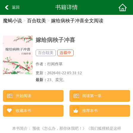
书籍详情
返回
魔蝎小说
>
百合耽美
>
嫁给病秧子冲喜全文阅读
嫁给病秧子冲喜
百合耽美
连载中
作者：
行闲作草
更新：
2026-01-22 05:31:12
最新：
23、卖完。
开始阅读
阅读第一章
收藏本书
推荐本书
本书简介： 预收《怎么办，那你休我吧！》《我们狐狸精是这样