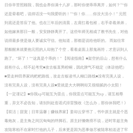
日你辛苦照顾我，我也会养你满十八岁，那时你便乖乖离开，如何？”“你
还是晕着吧，说得话没一句我爱听的！”“你！你……你没大没小！” 元照
到底还是答应了他。也在三年后的清晨，左肩扛着包袱，右手牵着弟弟，
如他嫁来那日一般，安安静静离开了。这些年师无相成了教书先生，对他
说得最多便是做人要诚实守信。他知道，那都是说给他听的。 而如往常
那般醒来就要抱元照的人却抱了个空，看着桌面上那鬼画符，才意识到人
跑了。“坏了！”“这真是个乖的！” 【阅读指南】■架空的后山，想有什么
就有什么，经不起考究■攻古板直男崆峒，因此脾气不稳定（体谅他吧）
■受走种田养家鸡粑粑路线，攻走古板读书人糊口路线■没有完美人设，
没有完美人设，没有完美人设■受就是大大咧咧却又很细腻的小太阳！
【一定谨记】■你我xp可能互为雷点，你我雷点可能互为xp，请互相尊
重，弃文不必告知，请别到处造谣式排雷预收《怎么办，那你休我吧！》
【双洁｜甜宠｜日常温馨｜赚钱养家】姜却云穿书了，书中原主就是个恶
毒炮灰，是主角之间沉甸甸的绊脚石。原主奸懒馋滑不说，还时常趁主角
攻陆寒柏不在家时打他的儿子，后来更是因为恶事做尽被陆寒柏送进了牢