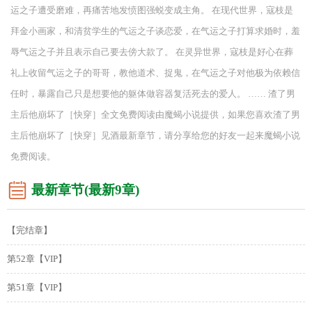
运之子遭受磨难，再痛苦地发愤图强蜕变成主角。 在现代世界，寇枝是
拜金小画家，和清贫学生的气运之子谈恋爱，在气运之子打算求婚时，羞
辱气运之子并且表示自己要去傍大款了。 在灵异世界，寇枝是好心在葬
礼上收留气运之子的哥哥，教他道术、捉鬼，在气运之子对他极为依赖信
任时，暴露自己只是想要他的躯体做容器复活死去的爱人。 …… 渣了男
主后他崩坏了［快穿］全文免费阅读由魔蝎小说提供，如果您喜欢渣了男
主后他崩坏了［快穿］见酒最新章节，请分享给您的好友一起来魔蝎小说
免费阅读。
最新章节(最新9章)
【完结章】
第52章【VIP】
第51章【VIP】