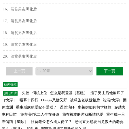
16、清贫男友黑化后
17、清贫男友黑化后
18、清贫男友黑化后
19、清贫男友黑化后
20、清贫男友黑化后
上一页
下一页
站内强推
失控
伺机上位
怎么是我登基［基建］
渣了男主后他崩坏了
热门阅读
［快穿］
哑幕十四行
Omega又娇又野
被彝族老板觊觎后
沈清[快穿]
因
你成渊
重生后朕的爱妃不爱朕了
误差演绎
史莱姆如何柯学拯救
穿越夫
妻种田忙
[综英美]第二人生在哥谭
我在被攻略游戏断情绝爱
重生成一只
布偶猫［星际］
社畜老公怎么成大佬了？
恐同直男也要当龙傲天的老婆