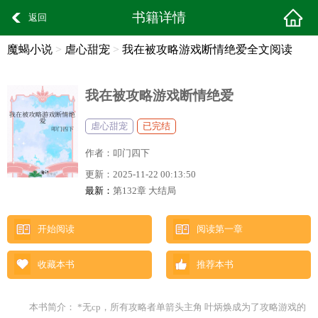
书籍详情
返回
魔蝎小说
>
虐心甜宠
>
我在被攻略游戏断情绝爱全文阅读
我在被攻略游戏断情绝爱
虐心甜宠
已完结
作者：
叩门四下
更新：
2025-11-22 00:13:50
最新：
第132章 大结局
开始阅读
阅读第一章
收藏本书
推荐本书
本书简介： *无cp，所有攻略者单箭头主角 叶炳焕成为了攻略游戏的