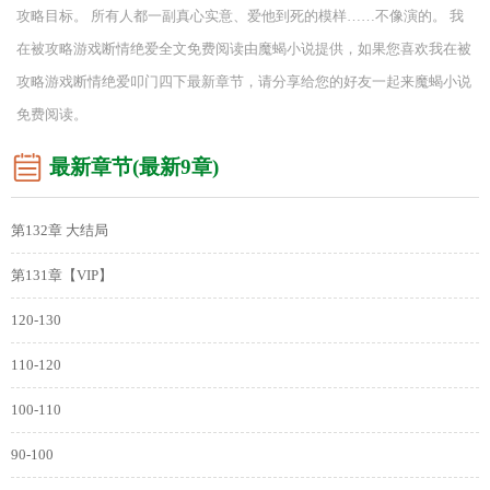
攻略目标。 所有人都一副真心实意、爱他到死的模样……不像演的。 我
在被攻略游戏断情绝爱全文免费阅读由魔蝎小说提供，如果您喜欢我在被
攻略游戏断情绝爱叩门四下最新章节，请分享给您的好友一起来魔蝎小说
免费阅读。
最新章节(最新9章)
第132章 大结局
第131章【VIP】
120-130
110-120
100-110
90-100