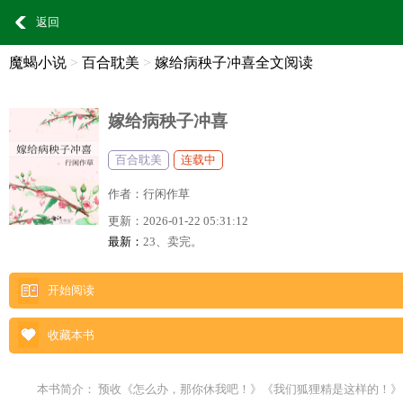
返回
魔蝎小说
>
百合耽美
>
嫁给病秧子冲喜全文阅读
嫁给病秧子冲喜
百合耽美
连载中
作者：
行闲作草
更新：
2026-01-22 05:31:12
最新：
23、卖完。
开始阅读
收藏本书
本书简介： 预收《怎么办，那你休我吧！》《我们狐狸精是这样的！》【