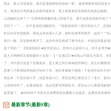
面走，脸上洋溢着笑。身后是满脸阴郁的叔婶一家。 嫁进师家前就知道是
当，弟弟也不用再像从前那样被欺负，恩人每夜都安安静静在他身边躺着。 
么就触犯法律了？”元照稍显稚嫩的脸上惊疑不定，难不成是发现他作假了？
买药了！”“……并不是很想清醒面对。”“我很差劲吗？我可有劲儿了，还
时日你辛苦照顾我，我也会养你满十八岁，那时你便乖乖离开，如何？”“你
那日一般，安安静静离开了。这些年师无相成了教书先生，对他说得最多便是
是个乖的！” 【阅读指南】■架空的后山，想有什么就有什么，经不起考究
是大大咧咧却又很细腻的小太阳！【一定谨记】■你我xp可能互为雷点，你
了，书中原主就是个恶毒炮灰，是主角之间沉甸甸的绊脚石。原主奸懒馋滑
恶事？只希望陆寒柏能尽快休了他，他好拿着银子跑路！于是他开始作天作地
怪起来，不是拉他小手，就是亲他小口，甚至连周公都见过了！某日，姜却
儿突然转性了，会看他脸色，也会把家里照顾妥当，甚至会小心翼翼地躲着
是变骚了。 嫁给病秧子冲喜全文免费阅读由魔蝎小说提供，如果您喜欢嫁
最新章节(最新9章)