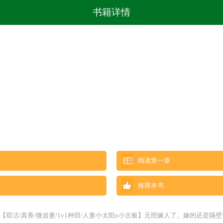
书籍详情
阅读第一章
推荐本书
双洁/真香/微追妻/1v1种田/人妻小太阳x小古板】元照嫁人了。嫁的还是