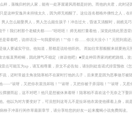
什么样，落魄归村的人家，能有一处茅屋避风雨都是好的。而他的夫君，此时还
只是这种安逸并未持续太久，因为师无相醒了。这位连名都格外佛性之人，在得
 男人怎么能娶男人，男人怎么能生孩子！冲击过大，昏迷又清醒时，就瞧见巧
很能干！我们村那个老鳏夫都——”呸呸呸！ 师无相打量着他，深觉此情此景违
还是晕着吧，说得话没一句我爱听的！”“你！你……你没大没小！” 元照到底
做人要诚实守信。他知道，那都是说给他听的。 而如往常那般醒来就要抱元照
■攻古板直男崆峒，因此脾气不稳定（体谅他吧）■受走种田养家鸡粑粑路线，
我雷点可能互为xp，请互相尊重，弃文不必告知，请别到处造谣式排雷预收《
不说，还时常趁主角攻陆寒柏不在家时打他的儿子，后来更是因为恶事做尽被
——“诶呀，又把你衣裳洗坏啦！”“诶呀，又把你被子弄湿啦！”“诶呀，又
云撑腰而起，这不对吧！他只是想被休来着呀！陆寒柏不喜欢这个无奈之下娶
他。他以为对方要变好了，可没想到这哥儿不是扯坏他衣裳使他裸着上身，就
给病秧子冲喜行闲作草最新章节，请分享给您的好友一起来魔蝎小说免费阅读。