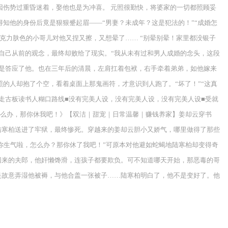
因伤势过重昏迷着，娶他也是为冲喜。 元照很勤快，将婆家的一切都照顾妥
知他的身份后竟是狠狠蹙起眉——“男妻？未成年？这是犯法的！”“成婚怎
克力肤色的小哥儿对他又捏又擦，又想晕了…… “别晕别晕！家里都没银子
背自己从前的观念，最终却败给了现实。“我从未有过和男人成婚的念头，这段
还是答应了他。也在三年后的清晨，左肩扛着包袱，右手牵着弟弟，如他嫁来
的人却抱了个空，看着桌面上那鬼画符，才意识到人跑了。“坏了！”“这真
攻走古板读书人糊口路线■没有完美人设，没有完美人设，没有完美人设■受就
怎么办，那你休我吧！》【双洁｜甜宠｜日常温馨｜赚钱养家】姜却云穿书
陆寒柏送进了牢狱，最终惨死。穿越来的姜却云胆小又娇气，哪里做得了那些
惹你生气啦，怎么办？那你休了我吧！”可原本对他避如蛇蝎地陆寒柏却变得奇
回来的夫郎，他奸懒馋滑，连孩子都要欺负。可不知道哪天开始，那恶毒的哥
是故意弄湿他被褥，与他合盖一张被子……陆寒柏明白了，他不是变好了。他