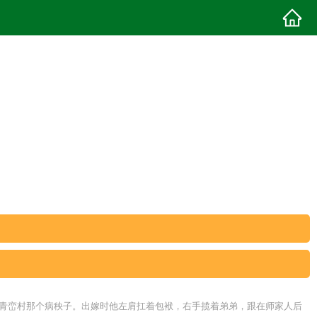
隔壁青峦村那个病秧子。出嫁时他左肩扛着包袱，右手揽着弟弟，跟在师家人后