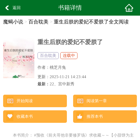
书籍详情
返回
魔蝎小说
>
百合耽美
>
重生后朕的爱妃不爱朕了全文阅读
重生后朕的爱妃不爱朕了
百合耽美
连载中
作者：
桃芝月兔
更新：
2025-11-21 14:23:44
最新：
22、宫中新秀
开始阅读
阅读第一章
收藏本书
推荐本书
本书简介： #预收《前夫哥他非要修罗场》求收藏～～【小甜饼为主