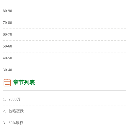
80-90
70-80
60-70
50-60
40-50
30-40
章节列表
1、9000万
2、他暗恋我
3、60%股权