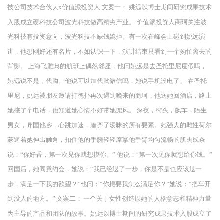
技公司技术合伙人x价值派投资人 文案一： 姚远以博士期间研究成果技术
入股成立硬科技公司波光科技做高精尖产业。 价值派投资人商珂关注波
光科技有投资意向，波光科技不缺钱婉拒。有一次在峰会上碰到姚远演
讲，他想刚好还有名片，不如认识一下，演讲结束只看到一个匆忙离去的
背影。 上海飞雅典的航班上偶然邻座，他问姚远是去圣托里尼度假吗，
姚远说不是，代购。他说可以加代购微信吗，她说手机没电了。 在圣托
里尼，姚远被朋友邀请打德扑再次遇到晚来的商珂，他送她回酒店，路上
她接了个电话，他知道她心情不好带她兜风。 深夜，街头，飙车，陌生
男女，异国他乡，心跳加速，凑齐了暧昧的所有要素。她强大的雌性荷尔
蒙逼着她伸出触角，扣住他的手腕轻轻摩挲他手臂均匀流畅的肌肉线条
说：“你好香，第一次见你就想摸你。” 他说：“第一次见你就想给你钱。”
回国后，她同意约会，她说：“我已经退了一步，你是不是也应该退一
步，满足一下我的欲望？”他问：“你想要我怎么满足你？”她说：“把车开
到没人的地方。” 文案二： 一个关于女性创造以她的人格意志和精神力量
为主导的产品和团队的故事。姚远以博士期间的研究成果技术入股成立了