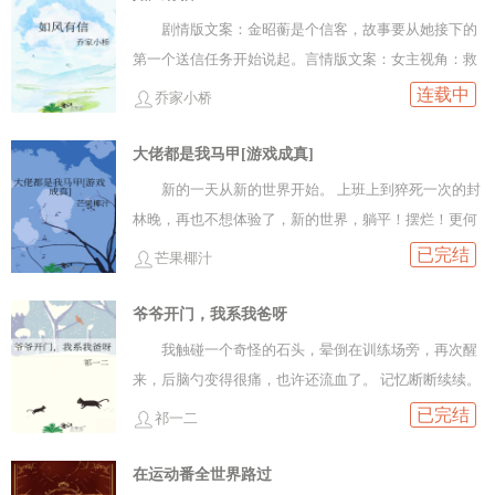
夫君家人团聚。她没有等来回信，等到的是大司马亲自
剧情版文案：金昭蘅是个信客，故事要从她接下的
登门拜访。对方有着一双她再熟悉不过的异瞳，只不过
第一个送信任务开始说起。言情版文案：女主视角：救
昔日身边的马奴，如今已是位极人臣的朝廷新贵。男人
风尘男主视角：巧取豪夺ps:先写这个中短篇，十几万
连载中
乔家小桥
看着她，语气不容抗拒，“你夫君昔日遣人杀我，他欠我
字，独立成篇的一个小故事，剧情言情五五分。《信
一命，汝当偿之。”崔望舒听后愕然，怒极反笑，“妾已
鸽》前传，衍生番外篇。不是日更。
大佬都是我马甲[游戏成真]
有夫君，如何再嫁？”男人朝她步步逼近，“听闻他人现
新的一天从新的世界开始。 上班上到猝死一次的封
在江左生死不明……”“谁说……”“生死不明，那便是死
林晚，再也不想体验了，新的世界，躺平！摆烂！更何
了。”“………………”·崔望舒只当他想折辱自己以报旧
况这个世界，还有新的游戏！ 《无限副本》内测单机，
已完结
仇，成亲后的某一日，终是忍不住问道：“大司马这般折
芒果椰汁
通关奖励可提现！就你了！
辱我，便能让你放下过去吗？”话音未落，却被男人封住
爷爷开门，我系我爸呀
了唇。“哪般？这般？”对方眸底翻涌着某种炙热而隐忍
的情绪，哑了嗓音道：“阿昭觉得我现在也是在‘折辱
我触碰一个奇怪的石头，晕倒在训练场旁，再次醒
\\’你吗？”男人的气息拂过颈侧，令崔望舒想起许多个耳
来，后脑勺变得很痛，也许还流血了。 记忆断断续续。
鬓厮磨的夜晚，不由得红了脸，想挣脱却被那人扣进怀
看着面前金发青年，我不知为何有几分好感，依稀记
已完结
祁一二
里，听对方低声道：“每晚……都是在‘折辱\\’你？”·大司
得，同样一个穿着御神袍的金发背影经常离我而去。
马伏渊以铁血手腕、治军严明著称。平生最荒唐之事莫
“爸爸！”
在运动番全世界路过