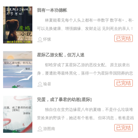
妖懒得继续存在，准备让宿敌光明祭司把自己净化掉。
人！ 秦秋时卡bug通关游戏后，容朝歌接到系统即
中。后来他又想，猫窝太小了，不够心爱的猫咪撒欢，
——直到他被联邦考古队直接曝光上电视。考古队长
我有一本功德帐
将崩塌的消息。 彻底失去摸鱼资格的容朝歌忍无可
他需要一个干净的世界来养猫。于是与人类共存成千上
（手舞足蹈.jpg）：哇！快看这位新鲜出土的文物，他
忍：毁灭吧！这破游戏谁爱管谁管！ 某玩家无辜地
林夏能看见每个人头上都有一串数字 数字有+，有-
万年的咒灵遭了殃。咒灵方：听我说，谢谢你……多年
的骨骼镶满宝石，他的魂火阴森恐怖，这可是当代社会
举起手，浮动的修复碎片欢快地跳动着。 “好像还有
可以兑换健康、增强姻缘、发财走运 见到死去的亲人！
以后，当咒灵终于成为了历史，塞涅斯向他心爱的猫咪
见所未见的古代巫妖，十分具有学术价值啊！某位光明
救？” 容朝歌思考片刻，露出资本家邪恶微笑。
甚至换取一次延长寿命的机会 可只有他头上顶着硕大的
已完结
发出邀请：“悟君，愿意跟在下一起前往外面的世界看看
怀愫
祭司：呜呜，这位巫妖有着丰富的知识，过人的阅历，
既然这么爱玩，不如当她小弟，来给她打工。 从
0 林夏：…… 如何破0是个问题
吗？食用指南：1、本文cp185，五右！五右！五右！重
而且性格温文尔雅，实在是我们光明圣殿的座上宾啊！
此，她作壁上观、喝茶摸鱼。 他探查副本真相、达
星际乙游女配，但万人迷
要的事情说三遍2、菜咕笔力有限，肯定不能完全还原
路过的小朋友：好帅，我长大也想当巫妖！大巫妖：
成完美通关、收集修复碎片。 就连系统也逐渐屈
人设，ooc在所难免，如果觉得无法接受的宝宝请点击
郁晗穿成了某星际乙游的恶役女配。 原主奴隶出
啊？联邦警卫队长：站住，大巫妖，你涉嫌占用机动车
服：摸鱼还是设局，您开心就好！ 毕竟现在系统的
右上角，别骂菜咕，菜咕玻璃心，真的会哭3、本文男
身，屡遭欺辱最终黑化，落得一个为星际帝国陪葬的悲
道，超速飞行；在非指定区域召唤骷髅；在未成年面前
修复大任—— 系统卑微：只能仰仗您旁边那位
主性格不像文案中那么活泼，属于成熟稳重，偶尔情商/
惨结局。 郁晗不甘心：她要为自己争取一个Happy
已完结
暴露内脏；在禁魔区域非法使用传送法术；与正常行驶
瑜昼
了。 容朝歌深藏功与名，觉得这波血赚。 直到
智商掉线那挂的4、感情线纯甜无虐，一点也不刀！5、
Ending！ 帝都的穹宇军校向她敞开了怀抱。
的魔导机甲发生剐蹭事故，造成机甲表面喷漆脱落……
某天，她看着旁边殷勤递水的秦秋时，忽然捂脸。
会踢掉人物便当6、时间线有私设7、希望宝宝们食用愉
完蛋，成了暴君的幼崽[星际]
数罪并罚，由于监狱关不住你，所以请缴纳罚款一百二
这个人，好像是她失忆前的boss啊！ 听说，他才
快，当然能在评论区多多评论就更好啦，菜咕都会看的
十五万联邦币！大巫妖：啊？联邦警卫队长：没钱啊，
独自住在贫穷边缘星八年的夏穗，不是什么垃圾堆
是，噩梦游戏真正的主人…… 容朝歌默默把茶杯递
8、第一章作话有补充排雷9、待定已完结《我只是一头
不用担心，光明圣殿的大祭司已经帮你缴纳罚款了，根
里捡来的野孩子，她还有个爸爸。 但坏消息，爸爸是凶
回去。 他又勾着桃花眼笑：“别客气呀，说好的我给
魔龙而已啊》cp杀殿，可食用～开放预收：《五条老师
据联邦法律，在还清债务之前，你暂时归他所有。民
残的维尔斯帝国君王。 在极度崇拜精神体的星际，维尔
已完结
你打工嘛。” 容朝歌：……救命【梧桐雨】又名冥婚
游图南
其实是狗派》《九尾》ps：看看哪本预收更多就开哪本
众：啊啊啊！祭司大人您一定要好好爱护这位美丽又贵
斯王室家族精神体溟鸟，遮天蔽日，连通星海，是星际
替嫁小娘子你别逃（已完结）将军！夫人要逃婚！容朝