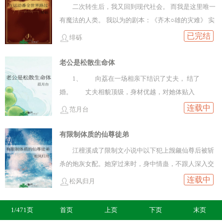
过于强娶了前朝王妃。只是无人知晓他曾是身份下贱的
二次转生后，我又回到现代社会。 而我是这里唯一
羯胡奴隶，幸得崔府小姐垂怜，得以留在身边做一马
有魔法的人类。 我以为的剧本：《齐木○雄的灾难》 实
奴。于他而言，崔望舒是天上的明月。少年心动，情难
际上的剧本：《约会大○战》 被开朗的紫发小猫碰瓷，
已完结
绯砾
自抑。这些年，他屡立战功，从一个羯胡奴隶到权倾朝
我就带他去宇宙看星星。
野的大司马，在外人看来风光无限。可经年入梦，皆是
老公是松散生命体
她的身影。求不得，放不下……这一次，说他卑劣也
1、 向荔在一场相亲下结识了丈夫， 结了
好，下作也罢。他定要将这轮明月留住。注：1.男主胡
婚。 丈夫相貌顶级，身材优越，对她体贴入
汉混血，但完全汉化，男c，新朝是汉人政/权2.女主对
微。 奇怪的是，和丈夫结婚后，向荔身边的烂桃花
连载中
前夫没有（正向的）感情，感情线应该算1v1吧，he3.架
范月台
一个接着一个来。 并且丈夫对她这些烂桃花的态度
空背景，有参考
也很奇怪。 她去医院看病，年轻帅气的医生目光很
有限制体质的仙尊徒弟
直白，炙热而贪婪的视线不断骚扰她。 她回去告诉
江檀溪成了限制文小说中以下犯上觊觎仙尊后被斩
丈夫，丈夫却不以为意，说是她想多了。 她被新来
杀的炮灰女配。她穿过来时，身中情蛊，不跟人深入交
的上司偷亲了，气愤地报了警，丈夫却偷偷在私底下和
流就会死。感受着自己体内情欲翻涌，江檀溪选择用术
连载中
松风归月
她的上司达成了和解。 向荔气得要离婚，丈夫不同
法营造了一个与仙尊相同的幻身。之后，她白天乖乖跟
意，反而叫来了很多人。 向荔被一群形象各异的男
师尊学习，晚上与工具幻身压制蛊性。一切相安无事，
1/471页
首页
上页
下页
末页
人围住，丈夫搂着她，告诉她：“向荔，这些人都是你丈
然而一日，江檀溪与师尊共赴秘境，灵力尽散。夜晚来