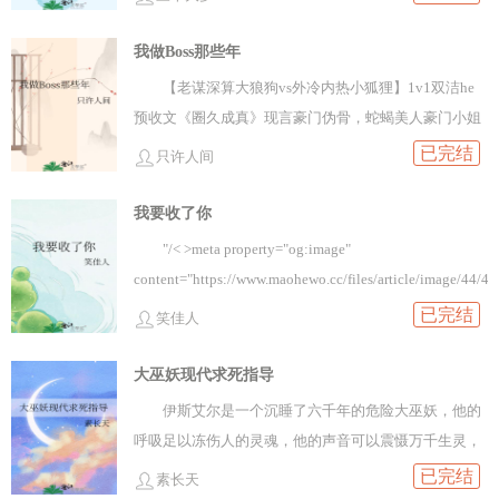
过分！”最强控制不住身体的剧烈反应，就连说出的话都
歌觉醒了全部记忆。
染上粘腻的湿意和细微哭腔。可下一秒就被一只巨大的
我做Boss那些年
骨手钳住下颌，细细地碾过唇舌。非人的怪物伏在他身
【老谋深算大狼狗vs外冷内热小狐狸】1v1双洁he
上，长发如牢笼将他笼罩。“悟君，再坚持一下吧。”他
预收文《圈久成真》现言豪门伪骨，蛇蝎美人豪门小姐
听到不亚于恶魔低语的声音。混蛋！*塞涅斯一直不能
x偏执忠犬贴身保镖；古穿宫斗《深宫规则录》演天演
已完结
理解，咒灵这种东西究竟有什么存在的必要？肮脏，恶
只许人间
地小太阳x高冷傲娇长生种，同求收藏支持~ 容朝歌
臭，粘稠，仿佛是下水道里黏在管壁上的发霉的呕吐
是噩梦游戏的初始boss。 凭借系统赋予的读心术，
我要收了你
物。“若在下不能清除名为咒灵的污秽之物，那便让在下
她总能一眼看穿玩家所有小心思，把副本通关率干到无
离开这个世界好了。”塞涅斯这么想着。后来他在这个世
"/< >meta property="og:image"
限接近于零。 筛选不来新人的系统急了，把她送去
界遇见了一只白毛蓝眼猫。雪白蓬松的毛发，剔透闪耀
content="https://www.maohewo.cc/files/article/image/44/4
一个禁止伤人的新手场。 搞事的权利被没收，
的苍天之瞳，在全世界都弥漫着发酵后的厨余垃圾的酸
已完结
笑佳人
容朝歌十分不满。 她想摸鱼摆烂以表抗议，却在新
臭味中，只有那个少年身边的方寸之地是仅存的净土。
手村遇到一个特殊玩家。 别人哭天嚎地他饶有兴
塞涅斯：“……但话又说回来了，谁能确定旅途中的一路
大巫妖现代求死指导
趣，别人战栗恐惧死亡他故意上前挑衅。 别人不敢
都是美景呢，这或许是命运的指引，给予在下的历
伊斯艾尔是一个沉睡了六千年的危险大巫妖，他的
和容朝歌对视，生怕被看穿不为人知的心思。 他反
练。”于是他顺从心意，眼疾手快将白猫打包带走。塞涅
呼吸足以冻伤人的灵魂，他的声音可以震慑万千生灵，
而凑上来，眯着桃花眼内心真诚赞美她真好看。 容朝歌
斯：捡到只猫，他想跟在下回家！他仔细拂去猫咪身上
是十足十的高危人物。只是时光流逝，物是人非，大巫
已完结
面无表情，无语凝噎：我只是一个想躺平的打工
素长天
沾染的污秽，梳理好雪白毛发，再放进干净柔软的猫窝