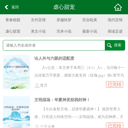
虐心甜宠
返回
青春校园
古代言情
穿越快穿
百合耽美
现代言情
虐心甜宠
美文小说
完本小说
最新小说
阅读足迹
论人外与六眼的适配度
入v公告：本文将于本周三（4.1）入v，当日晚十一
点掉落万字更新，感谢大家支持（玫瑰.jpg）倒v章节为
16～32章，请勿重复购买哦~本文文案：清醒，昏昧，
已完结
笼月
昼夜辗转不停粘腻，喘息，汗水浸透身躯如果时间倒
转，回到塞涅斯向他发出交往请求的那一天，五条向天
文明战场：华夏神灵助我封神！
发誓绝对不会那么轻易答应这个混蛋！早早成为最强的
【今以食祭天地，召请华夏诸神！】 诡异世界入
少年人少有这么狼狈的时刻。颤抖的嘴唇说不出半句
侵，只有进入特殊空间——文明战场，成为召神师，才
话，只能发出无意义的呜咽。“大叔……我劝你……别太
能借神灵之力与之对抗。 重生回到诡异降临的当日，楚
已完结
三千大梦