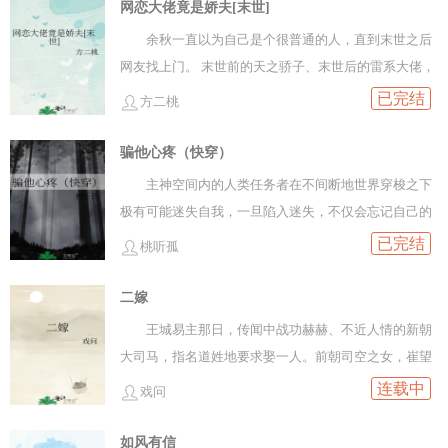
直到有一天，她发现他们原来早已相识。 余秋懂了：他
网恋大佬竟是娇夫[末世]
两辈子都暗恋我！
余秋一直以为自己是个很普通的人，直到末世之后
网友找上门。 末世前的天之骄子、末世后的雷系大佬，
竟心甘情愿给她当起了男保姆，连洗脚水都端至床前。
已完结
方二桃
她一边和这人斗智斗勇，一边又不敢触碰真正的真相......
直到有一天，她发现他们原来早已相识。 余秋懂了：他
骗他心疼（快穿）
两辈子都暗恋我！
主神空间内的人类任务者在不间断地世界穿梭之下
极有可能迷失自我，一旦陷入迷失，不仅会忘记自己的
真实身份，还会逐渐遗失所有情感，直至彻底死亡。 计
已完结
桃听孤
曜接到任务，要去唤醒几个迷失在不同世界的任务者。
二嫁
王城易主那日，传闻中战功赫赫、不近人情的新朝
大司马，指名道姓地要求娶一人。前朝司空之女，崔望
舒。只是崔望舒早已是有夫之妇。她听闻后只觉此事荒
连载中
戏问
诞，颇有些恼怒，回信道自己夫家现在江左，先前因战
乱被迫分离，若得将军垂怜，望即刻动身前往江左，与
如风有信