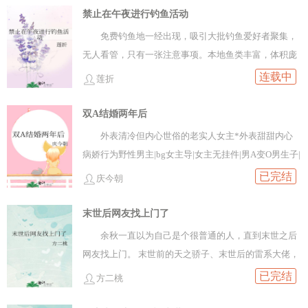
吧
重的巫妖啊！大巫妖：啊？？？cp：演技世界第一貌美
最后的神话类精神体。 然而越强大的精神体，就越难延
禁止在午夜进行钓鱼活动
歌：qwq可这府里没有一个活人呀！【倦寻芳】又名女
如花【万人迷】光明大祭司x与现代社会严重脱节【团
续子嗣。
尊国规则怪谈（已完结）女尊男卑，自古如此。老鸨微
免费钓鱼地一经出现，吸引大批钓鱼爱好者聚集，
宠】大巫妖【黑暗传令官敕令】本文将在3月23号星期
笑：今天你遵守男德守则了吗？【锁寒窗】又名科举人
无人看管，只有一张注意事项。本地鱼类丰富，体积庞
一入v！希望各位黑暗信徒紧跟传令官脚步噢！【阅读
生模拟器（已完结）请抽取你的初始身份。农家子vs山
大，请您在钓鱼的同时遵守规则。1.钓鱼时间5：00-
连载中
莲折
指北】1.正文通篇第一人称，主受不逆~2.系列文在标签
神 罪臣之子vs仇人之女 假公子vs真千金【归去来】又名
23：00，禁止在午夜进行钓鱼活动2.除鱼外，钓上来的
《远方的世界》下，欢迎观看！3.所有西幻元素虽然来
天黑请闭眼，神明请归来（更新中）我们村是有仙人庇
任何物品请原封不动放回3.如果不幸被鱼竿扎伤，请立
双A结婚两年后
自大家耳熟能详的传说或作品，但经过我花短地的胡乱
佑的，世世代代皆如此。有一天，仙人归去，再不来。
即离开4.不遵守规则的人，一切后果自负……一切要从
外表清冷但内心世俗的老实人女主*外表甜甜内心
改造，解释权归花短地所有！
村民们想，一定是供奉还不够虔诚。【醉太平】（待解
几个大学生在午夜钓上一条百斤重，口中含着眼珠的鱼
病娇行为野性男主|bg女主导|女主无挂件|男A变O男生子|
锁）【如梦令】（待解锁）阅读指南：1.感情线男追
开始说起。＊无论是谁见到陆岁光，都有个统一的念头
双洁甜文|大方向上男从女细节上男主略作女宠男|互宠
已完结
庆今朝
女，拉扯暧昧比较长，但是双向奔赴。有前世今生情
——这人看上去弱到要嘎了，绝对不经打。直到后来，
伊恩和黛芙是两个alpha，信息素排斥会让双A在结合时
节。2.双洁he，各方面洁，请放心。3.有群像。女性角
看着她用那病弱的身躯灭了一个又一个强大的诡物，所
痛不欲生。 但是黛芙冷感闻不到任何信息素弥补了这一
末世后网友找上门了
色性格不同，但都高智，无炮灰。
有人：“。”现在抱大腿还来得及么？＊女主最强
点。
余秋一直以为自己是个很普通的人，直到末世之后
网友找上门。 末世前的天之骄子、末世后的雷系大佬，
竟心甘情愿给她当起了男保姆，连洗脚水都端至床前。
已完结
方二桃
她一边和这人斗智斗勇，一边又不敢触碰真正的真相......