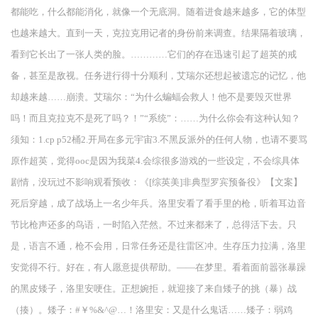
都能吃，什么都能消化，就像一个无底洞。随着进食越来越多，它的体型
也越来越大。直到一天，克拉克用记者的身份前来调查。结果隔着玻璃，
看到它长出了一张人类的脸。…………它们的存在迅速引起了超英的戒
备，甚至是敌视。任务进行得十分顺利，艾瑞尔还想起被遗忘的记忆，他
却越来越……崩溃。艾瑞尔：“为什么蝙蝠会救人！他不是要毁灭世界
吗！而且克拉克不是死了吗？！”“系统”：……为什么你会有这种认知？
须知：1.cp p52桶2.开局在多元宇宙3.不黑反派外的任何人物，也请不要骂
原作超英，觉得ooc是因为我菜4.会综很多游戏的一些设定，不会综具体
剧情，没玩过不影响观看预收：《[综英美]非典型罗宾预备役》【文案】
死后穿越，成了战场上一名少年兵。洛里安看了看手里的枪，听着耳边音
节比枪声还多的鸟语，一时陷入茫然。不过来都来了，总得活下去。只
是，语言不通，枪不会用，日常任务还是往雷区冲。生存压力拉满，洛里
安觉得不行。好在，有人愿意提供帮助。——在梦里。看着面前嚣张暴躁
的黑皮矮子，洛里安哽住。正想婉拒，就迎接了来自矮子的挑（暴）战
（揍）。矮子：#￥%&^@…！洛里安：又是什么鬼话……矮子：弱鸡