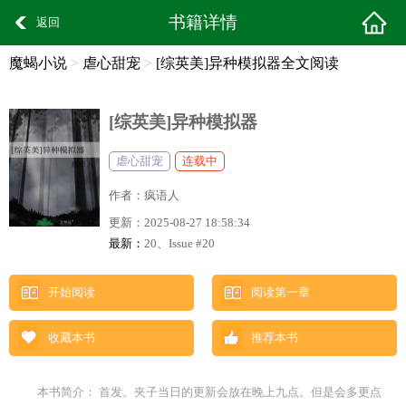
书籍详情
返回
魔蝎小说
>
虐心甜宠
>
[综英美]异种模拟器全文阅读
[综英美]异种模拟器
虐心甜宠
连载中
作者：
疯语人
更新：
2025-08-27 18:58:34
最新：
20、Issue #20
开始阅读
阅读第一章
收藏本书
推荐本书
本书简介： 首发。夹子当日的更新会放在晚上九点。但是会多更点