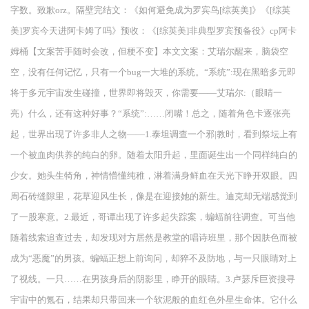
字数。致歉orz。隔壁完结文：《如何避免成为罗宾鸟[综英美]》《[综英
美]罗宾今天进阿卡姆了吗》预收：《[综英美]非典型罗宾预备役》cp阿卡
姆桶【文案苦手随时会改，但梗不变】本文文案：艾瑞尔醒来，脑袋空
空，没有任何记忆，只有一个bug一大堆的系统。“系统”:现在黑暗多元即
将于多元宇宙发生碰撞，世界即将毁灭，你需要——艾瑞尔:（眼睛一
亮）什么，还有这种好事？“系统”:……闭嘴！总之，随着角色卡逐张亮
起，世界出现了许多非人之物——1.泰坦调查一个邪|教时，看到祭坛上有
一个被血肉供养的纯白的卵。随着太阳升起，里面诞生出一个同样纯白的
少女。她头生犄角，神情懵懂纯稚，淋着满身鲜血在天光下睁开双眼。四
周石砖缝隙里，花草迎风生长，像是在迎接她的新生。迪克却无端感觉到
了一股寒意。2.最近，哥谭出现了许多起失踪案，蝙蝠前往调查。可当他
随着线索追查过去，却发现对方居然是教堂的唱诗班里，那个因肤色而被
成为“恶魔”的男孩。蝙蝠正想上前询问，却猝不及防地，与一只眼睛对上
了视线。一只……在男孩身后的阴影里，睁开的眼睛。3.卢瑟斥巨资搜寻
宇宙中的氪石，结果却只带回来一个软泥般的血红色外星生命体。它什么