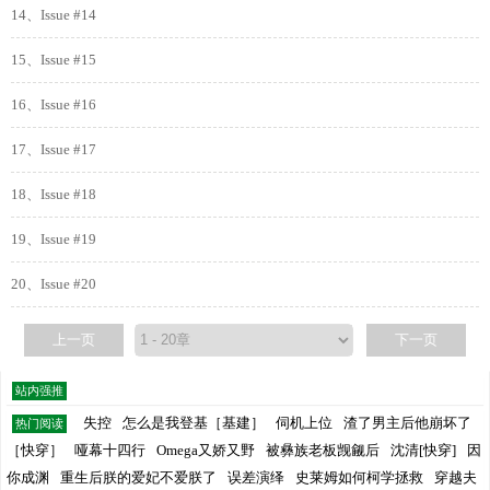
14、Issue #14
15、Issue #15
16、Issue #16
17、Issue #17
18、Issue #18
19、Issue #19
20、Issue #20
上一页
下一页
站内强推
失控
怎么是我登基［基建］
伺机上位
渣了男主后他崩坏了
热门阅读
［快穿］
哑幕十四行
Omega又娇又野
被彝族老板觊觎后
沈清[快穿]
因
你成渊
重生后朕的爱妃不爱朕了
误差演绎
史莱姆如何柯学拯救
穿越夫