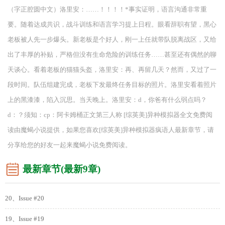
（字正腔圆中文）洛里安：……！！！！*事实证明，语言沟通非常重
要。随着达成共识，战斗训练和语言学习提上日程。眼看辞职有望，黑心
老板被人先一步爆头。新老板是个好人，刚一上任就带队脱离战区，又给
出了丰厚的补贴，严格但没有生命危险的训练任务……甚至还有偶然的聊
天谈心。看着老板的猫猫头盔，洛里安：再、再留几天？然而，又过了一
段时间。队伍组建完成，老板下发最终任务目标的照片。洛里安看着照片
上的黑漆漆，陷入沉思。当天晚上。洛里安：d，你爸有什么弱点吗？
d：？须知：cp：阿卡姆桶正文第三人称 [综英美]异种模拟器全文免费阅
读由魔蝎小说提供，如果您喜欢[综英美]异种模拟器疯语人最新章节，请
分享给您的好友一起来魔蝎小说免费阅读。
最新章节(最新9章)
20、Issue #20
19、Issue #19