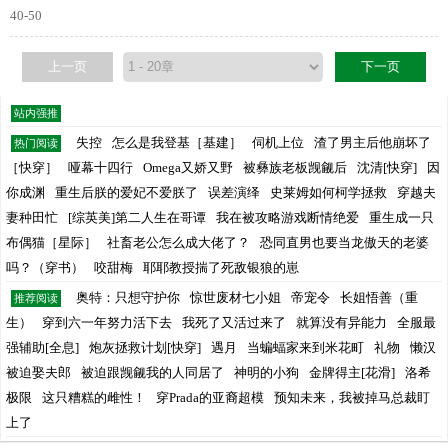
40-50
上一页
下一页
站内强推
失控
怎么是我登基［基建］
伺机上位
渣了男主后他崩坏了
热门阅读
［快穿］
哑幕十四行
Omega又娇又野
被彝族老板觊觎后
沈清[快穿]
因
你成渊
重生后朕的爱妃不爱朕了
误差演绎
史莱姆如何柯学拯救
穿越夫
妻种田忙
[综英美]第二人生在哥谭
我在被攻略游戏断情绝爱
重生成一只
布偶猫［星际］
社畜老公怎么成大佬了？
恐同直男也要当龙傲天的老婆
吗？（穿书）
咬甜梅
耶耶教授揣了死敌银狼的崽
奥特：只想守护你
惊世废材七小姐
帝宠令
长姐悟善（重
推荐阅读
生）
穿到六一年努力活下去
我死了又活过来了
就算没有异能力
全服最
强辅助[全息]
炮灰拯救计划[快穿]
遇月
当蝙蝠家来到米花町
礼物
懒汉
被迫娶夫郎
被迫跟觊觎我的人同居了
神明的小狗
金牌得主[花滑]
洛希
极限
这只糟糕的雌性！
穿Prada的亚裔超模
预知未来，我被掉马总裁盯
上了