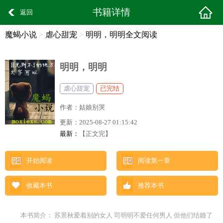
书籍详情
返回
魔蝎小说
>
虐心甜宠
>
明明，明明全文阅读
明明，明明
虐心甜宠
已完结
作者：
姑娘别哭
更新：
2025-08-27 01:15:42
最新：
【正文完】
开始阅读
阅读第一章
收藏本书
推荐本书
本书简介： 苏景秋爱着别的女人 司明明不爱任何男人 但他们结婚了