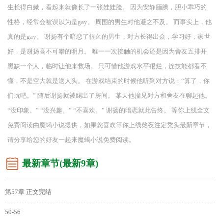
生长得白嫩，看起来就像长了一张娃娃脸。 因为安静腼腆，胆小乖巧的
性格，经常会被误以为是gay。 周围的男生对他避之不及。 而事实上，他
真的是gay。 谢扬有个暗恋了很久的男生，对方长得出众，学习好，家世
好，是谢扬高不可攀的明月。 唯一一次接触的机会还是因为舍友五排开
黑缺一个人，临时让他来救场。 只可惜他游戏水平很烂，连技能都看不
懂，不是空大就是送人头。 在游戏结束的时候他听到对方说：“算了，你
们玩吧。” 随后谢扬就被踢出了房间。 某天他撞见对方和舍友在聊起他。
“没印象。” “没兴趣。” “不喜欢。” 谢扬的暗恋就此告终。 等你上线全文
免费阅读由魔蝎小说提供，如果您喜欢等你上线熬夜注定秃头最新章节，
请分享给您的好友一起来魔蝎小说免费阅读。
最新章节(最新9章)
第57章 正文完结
50-56