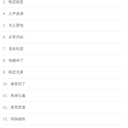
3、暗恋就是
4、人声鼎沸
5、无人爱他
6、从零开始
7、喜欢吃甜
8、焦糖布丁
9、暗恋无果
10、被拿捏了
11、再来亿遍
12、落荒而逃
13、同病相怜