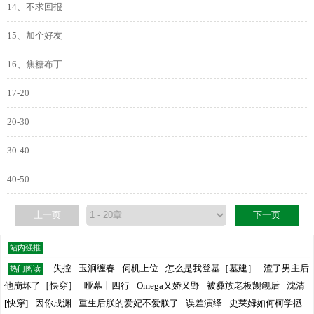
14、不求回报
15、加个好友
16、焦糖布丁
17-20
20-30
30-40
40-50
上一页
下一页
站内强推
失控
玉涧缠春
伺机上位
怎么是我登基［基建］
渣了男主后
热门阅读
他崩坏了［快穿］
哑幕十四行
Omega又娇又野
被彝族老板觊觎后
沈清
[快穿]
因你成渊
重生后朕的爱妃不爱朕了
误差演绎
史莱姆如何柯学拯