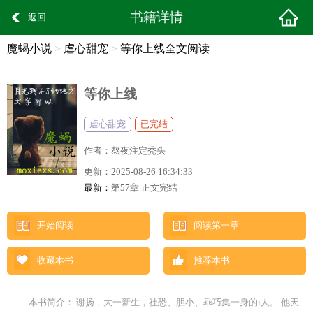
书籍详情
返回
魔蝎小说
>
虐心甜宠
>
等你上线全文阅读
等你上线
虐心甜宠
已完结
作者：
熬夜注定秃头
更新：
2025-08-26 16:34:33
最新：
第57章 正文完结
开始阅读
阅读第一章
收藏本书
推荐本书
本书简介： 谢扬，大一新生，社恐、胆小、乖巧集一身的i人。 他天