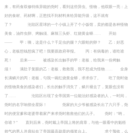
来，有药食双修特殊异能的尧时，看到这些异虫、怪物，他双眼一亮：上
好的食材、药材啊，正愁找不到材料来给异能升级，这不就有
了？ 沦陷区星球的一个小镇上开了个小饭馆，卖的都是各种怪物
美食，油炸虫卵、烤触须、麻辣三头虾、红烧黄金蟒…… 开始
—— 甲：咦，这是什么？千足虫的腿？六眼蛙的卵？ 乙：好恶
心，老板想钱想疯了吧！我要跟政府举报。 丙：有病毒的，谁吃谁
死！ 后来—— 被感染长出触手的甲：老板，给我来一份烤触
须！ 满肚子复眼的乙：老板，救救我，我不想成为怪物…… 全身
长满鳞片的丙：老板，匀我一碗红烧黄金蟒，求求你了。 吃了尧时做
的怪物美食的感染者们，长出的触手消失了，鳞片褪去了，复眼也没有
了…… 沦陷区出现了全帝国第一位能治好感染者的人，一时间，
尧时的名字响彻全星际！ 尧家的大少爷被感染长出了六只手，尧
时的便宜爹和老婆带着家产来求尧时救救他们的儿子。 尧时：“哟，
你谁？” 直到后来，尧时戴上帝国上将的肩章，与他一眼看中的魁梧
帅气的男人并肩站在了帝国最高勋章的领奖台上。 求个预收，么