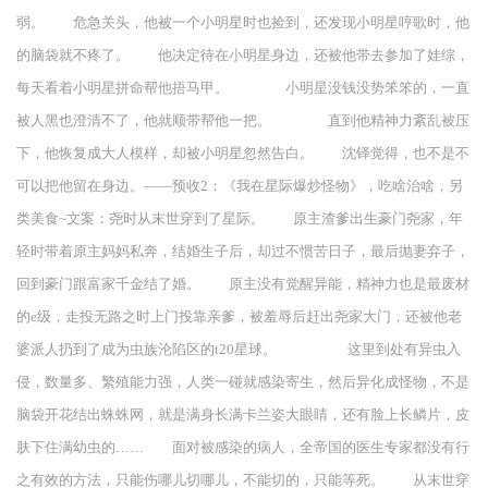
弱。 危急关头，他被一个小明星时也捡到，还发现小明星哼歌时，他
的脑袋就不疼了。 他决定待在小明星身边，还被他带去参加了娃综，
每天看着小明星拼命帮他捂马甲。 小明星没钱没势笨笨的，一直
被人黑也澄清不了，他就顺带帮他一把。 直到他精神力紊乱被压
下，他恢复成大人模样，却被小明星忽然告白。 沈铎觉得，也不是不
可以把他留在身边。——预收2：《我在星际爆炒怪物》，吃啥治啥，另
类美食~文案：尧时从末世穿到了星际。 原主渣爹出生豪门尧家，年
轻时带着原主妈妈私奔，结婚生子后，却过不惯苦日子，最后抛妻弃子，
回到豪门跟富家千金结了婚。 原主没有觉醒异能，精神力也是最废材
的e级，走投无路之时上门投靠亲爹，被羞辱后赶出尧家大门，还被他老
婆派人扔到了成为虫族沦陷区的t20星球。 这里到处有异虫入
侵，数量多、繁殖能力强，人类一碰就感染寄生，然后异化成怪物，不是
脑袋开花结出蛛蛛网，就是满身长满卡兰姿大眼睛，还有脸上长鳞片，皮
肤下住满幼虫的…… 面对被感染的病人，全帝国的医生专家都没有行
之有效的方法，只能伤哪儿切哪儿，不能切的，只能等死。 从末世穿