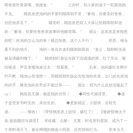
喂爸爸吃青菜哦，他挑食。” 上街时，别人家的孩子一眨眼就跑
不见。 顾崽崽把池屿的手塞到顾闻朝手里：“爹地，你要牵好爸爸，
别把他弄丢了。” 睡觉时，顾崽崽把双人大床让给顾闻朝和池
屿：“爹地，你要给爸爸讲故事哄他睡觉哦。” 观众：这崽崽是来报恩
的吧！姓池的怎么当的爸！顾总快跑，这个人不行！ 然而，镜头
看不到的地方。 池屿一身浴衣凑到顾闻朝面前：“老公，我刚刚洗澡
被花洒砸到嘴了。” 顾闻朝盯着近在眼下湿漉漉的唇，红了耳尖，喉
结狠滚，声音发哑地凑过去：“我看看。” 后来，池屿爆红全网片
约不断，顾池cp登顶榜一，而顾闻朝吃饭必先给池屿夹菜，出门必先牵池
屿的手，睡觉池屿在旁必不能过审—— 观众：我为什么在娃综嗑起了
cp！ 顾崽崽叉腰：都是我的功劳！ ◆同性可婚背景。 ◆孩
子是受穿书时生的，亲自生的。 ◆更新稳定，小甜饼，全程无
虐。 ——预收1：《带怪物崽崽上娃综，爆红了》，【傲娇怪物太子
攻/超级颜控乐观受】，求收藏，么啾~ 文案：时也穿到星际，成为了一
个黑料满天飞，被全网嘲的糊逼小明星，还穷得响叮当。 穿来当天，