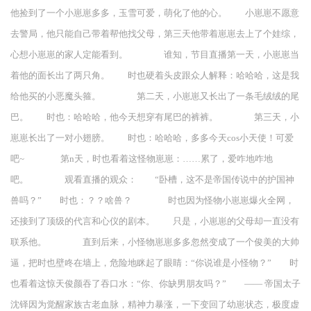
他捡到了一个小崽崽多多，玉雪可爱，萌化了他的心。 小崽崽不愿意
去警局，他只能自己带着帮他找父母，第三天他带着崽崽去上了个娃综，
心想小崽崽的家人定能看到。 谁知，节目直播第一天，小崽崽当
着他的面长出了两只角。 时也硬着头皮跟众人解释：哈哈哈，这是我
给他买的小恶魔头箍。 第二天，小崽崽又长出了一条毛绒绒的尾
巴。 时也：哈哈哈，他今天想穿有尾巴的裤裤。 第三天，小
崽崽长出了一对小翅膀。 时也：哈哈哈，多多今天cos小天使！可爱
吧~ 第n天，时也看着这怪物崽崽：……累了，爱咋地咋地
吧。 观看直播的观众： “卧槽，这不是帝国传说中的护国神
兽吗？” 时也：？？啥兽？ 时也因为怪物小崽崽爆火全网，
还接到了顶级的代言和心仪的剧本。 只是，小崽崽的父母却一直没有
联系他。 直到后来，小怪物崽崽多多忽然变成了一个俊美的大帅
逼，把时也壁咚在墙上，危险地眯起了眼睛：“你说谁是小怪物？” 时
也看着这惊天俊颜吞了吞口水：“你、你缺男朋友吗？” —— 帝国太子
沈铎因为觉醒家族古老血脉，精神力暴涨，一下变回了幼崽状态，极度虚