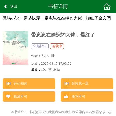
书籍详情
返回
魔蝎小说
>
穿越快穿
>
带崽崽在娃综钓大佬，爆红了全文阅
读
带崽崽在娃综钓大佬，爆红了
穿越快穿
连载中
作者：
凡尘片叶
更新：
2025-08-15 17:03:52
最新：
19、第 19 章
开始阅读
阅读第一章
收藏本书
推荐本书
本书简介： 【老婆天天钓我抱我勾引我外表温柔内里淡漠霸总攻//老