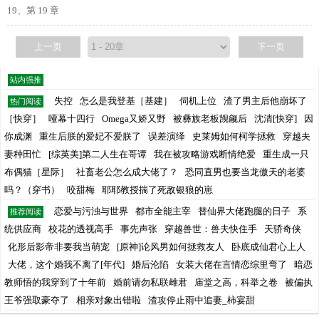
19、第 19 章
上一页
下一页
站内强推
失控
怎么是我登基［基建］
伺机上位
渣了男主后他崩坏了
热门阅读
［快穿］
哑幕十四行
Omega又娇又野
被彝族老板觊觎后
沈清[快穿]
因
你成渊
重生后朕的爱妃不爱朕了
误差演绎
史莱姆如何柯学拯救
穿越夫
妻种田忙
[综英美]第二人生在哥谭
我在被攻略游戏断情绝爱
重生成一只
布偶猫［星际］
社畜老公怎么成大佬了？
恐同直男也要当龙傲天的老婆
吗？（穿书）
咬甜梅
耶耶教授揣了死敌银狼的崽
恋爱与污浊与世界
都市全能主宰
替仙界大佬跑腿的日子
系
推荐阅读
统供应商
校花的透视高手
事先声张
穿越兽世：兽夫快住手
天骄奇侠
化形后影帝非要我当萌宠
[原神]论风男如何拯救友人
卧底成仙君心上人
大佬，这个婚我不离了[年代]
婚后沦陷
女装大佬在言情恋综里弯了
暗恋
教师悟的我穿到了十年前
婚前请勿私联雌君
庙堂之高，科举之卷
被偏执
王爷强取豪夺了
相亲对象出错啦
渣攻停止雨中追妻_柿宴甜