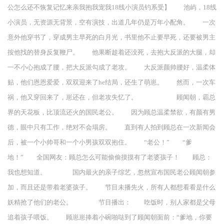
公怎么还不恢复记忆来亲我抱我宠我18线小演员钓系受】 池屿，18线
小演员，无资源无背景，空有演技，出道几年仍是万年小配角。 一次
意外他穿书了，穿成男主早死的白月光，书里他不止要早死，还要被男主
按他找的替身反复鞭尸。 他果断趁着还没死，去抱大反派的大腿，却
一不小心抱成了腰，把大反派勾成了老攻。 大反派颜帅腰好，温柔体
贴，他们恩恩爱爱，双双迎来了he结局，还生了萌崽。 然而，一次车
祸，他又穿回来了，崽还在，但老攻失忆了。 顾闻朝，霸总
界的天花板，比顶流还火的国民老公。 因为顾总温柔禁欲，有颜有男
德，眼中只有工作，绝对不会塌房。 直到有人拍到顾总在一次新闻会
后，被一个小帅哥和一个小男孩双双抱住。 “老公！” “爹
地！” 全国网友：顾总怎么可能偷偷摸摸有了老婆孩子！ 顾总：
我也想知道。 国内最火的亲子综艺，忽然宣布国民老公顾闻朝参
加，而且还是带着老婆孩子。 节目未播先火，所有人都想看看是什么
妖精抢了他们的老公。 节目播出： 吃饭时，别人家都是父母
追着孩子喂饭。 顾崽崽捧着小碗啪哒到了顾闻朝面前：“爹地，你要