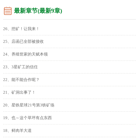
最新章节(最新9章)
26、挖矿！让我来！
25、店函已全部被接收
24、养殖世家的天赋本领
23、3星矿工的信任
22、能不能合作呢？
21、矿洞出事了！
20、星铁星球21号第3铁矿场
19、也～这个草坪有点东西
18、鲜肉羊大道