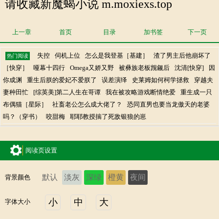
请收藏新魔蝎小说 m.moxiexs.top
上一章
首页
目录
加书签
下一页
失控
伺机上位
怎么是我登基［基建］
渣了男主后他崩坏了
热门阅读
［快穿］
哑幕十四行
Omega又娇又野
被彝族老板觊觎后
沈清[快穿]
因
你成渊
重生后朕的爱妃不爱朕了
误差演绎
史莱姆如何柯学拯救
穿越夫
妻种田忙
[综英美]第二人生在哥谭
我在被攻略游戏断情绝爱
重生成一只
布偶猫［星际］
社畜老公怎么成大佬了？
恐同直男也要当龙傲天的老婆
吗？（穿书）
咬甜梅
耶耶教授揣了死敌银狼的崽
阅读页设置
默认
淡灰
深绿
橙黄
夜间
背景颜色
小
中
大
字体大小