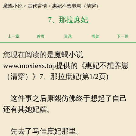
魔蝎小说
>
古代言情
>
惠妃不想养崽（清穿）
7、那拉庶妃
上一章
首页
目录
书架
下一页
您现在阅读的是
魔蝎小说
www.moxiexs.top提供的《惠妃不想养崽
（清穿）》7、那拉庶妃(第1/2页)
这件事之后康熙仿佛终于想起了自己
还有其她妃嫔。
先去了马佳庶妃那里。