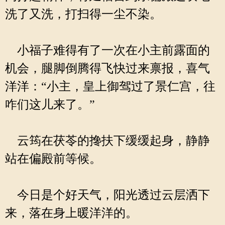
洗了又洗，打扫得一尘不染。
小福子难得有了一次在小主前露面的
机会，腿脚倒腾得飞快过来禀报，喜气
洋洋：“小主，皇上御驾过了景仁宫，往
咋们这儿来了。”
云筠在茯苓的搀扶下缓缓起身，静静
站在偏殿前等候。
今日是个好天气，阳光透过云层洒下
来，落在身上暖洋洋的。