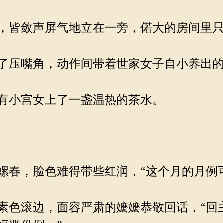
，皆敛声屏气地立在一旁，偌大的房间里只
了压嘴角，动作间带着世家女子自小养出
有小宫女上了一盏温热的茶水。
春，脸色难得带些红润，“这个月的月例
色滚边，面容严肃的嬷嬷恭敬回话，“回