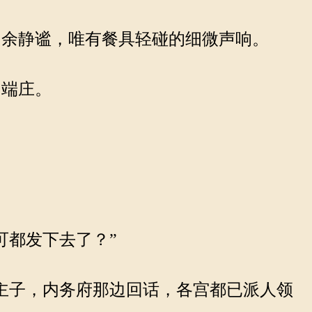
余静谧，唯有餐具轻碰的细微声响。
的端庄。
可都发下去了？”
主子，内务府那边回话，各宫都已派人领