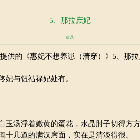
5、那拉庶妃
目录
xs.top提供的《惠妃不想养崽（清穿）》5、那拉庶
佟妃与钮祜禄妃处有。
白玉汤浮着嫩黄的蛋花，水晶肘子切得方方
辄十几道的满汉席面，实在是清淡得很。