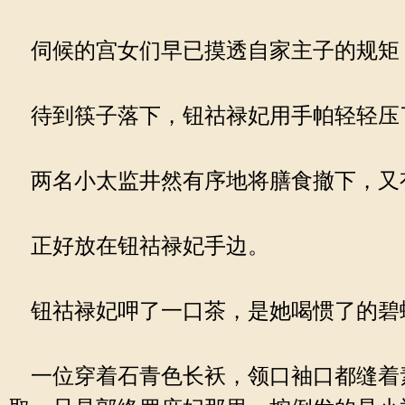
伺候的宫女们早已摸透自家主子的规矩
待到筷子落下，钮祜禄妃用手帕轻轻压
两名小太监井然有序地将膳食撤下，又
正好放在钮祜禄妃手边。
钮祜禄妃呷了一口茶，是她喝惯了的碧螺
一位穿着石青色长袄，领口袖口都缝着素