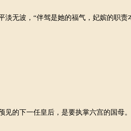
淡无波，“伴驾是她的福气，妃嫔的职责
预见的下一任皇后，是要执掌六宫的国母