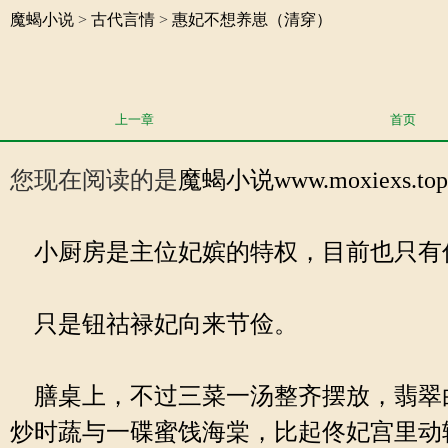
魔蝎小说
>
古代言情
>
惠妃不想养崽（清穿）
上一章
首页
您现在阅读的是
魔蝎小说
www.moxie
小厨房是主位妃嫔的特权，目前也只有
只是钮祜禄妃向来节俭。
膳桌上，不过三菜一汤整齐摆放，翡翠
炒时蔬与一碟蜜饯海棠，比起佟妃宫里动