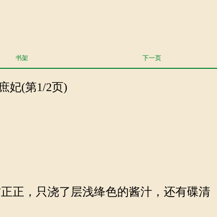
书架
下一页
妃(第1/2页)
正正，只浇了层浅绛色的酱汁，还有碟清