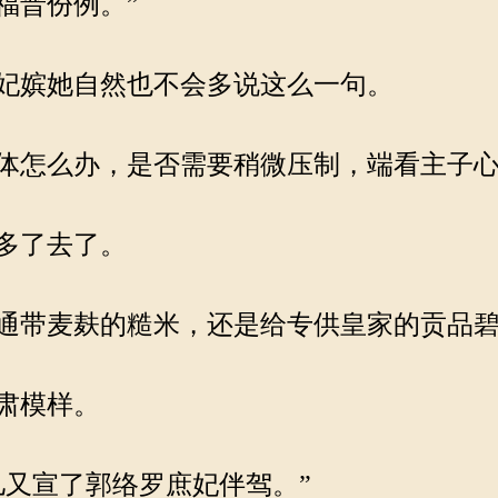
福晋份例。”
妃嫔她自然也不会多说这么一句。
体怎么办，是否需要稍微压制，端看主子
多了去了。
通带麦麸的糙米，还是给专供皇家的贡品碧
肃模样。
又宣了郭络罗庶妃伴驾。”