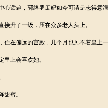
中心话题，郭络罗庶妃如今可谓是志得意
直接升了一级，压在众多老人头上。
，住在偏远的宫殿，几个月也见不着皇上
定皇上会喜欢她。
。
阵甜蜜。