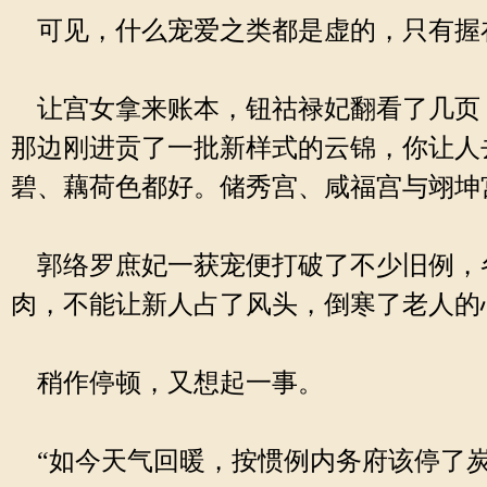
可见，什么宠爱之类都是虚的，只有握
让宫女拿来账本，钮祜禄妃翻看了几页，
那边刚进贡了一批新样式的云锦，你让人
碧、藕荷色都好。储秀宫、咸福宫与翊坤
郭络罗庶妃一获宠便打破了不少旧例，
肉，不能让新人占了风头，倒寒了老人的
稍作停顿，又想起一事。
“如今天气回暖，按惯例内务府该停了炭