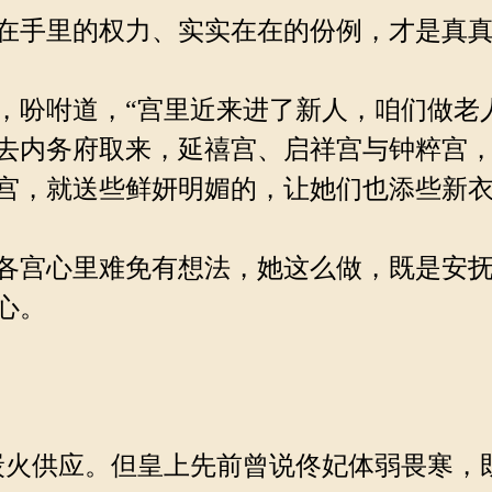
在手里的权力、实实在在的份例，才是真真
吩咐道，“宫里近来进了新人，咱们做老
去内务府取来，延禧宫、启祥宫与钟粹宫
宫，就送些鲜妍明媚的，让她们也添些新衣
各宫心里难免有想法，她这么做，既是安抚
心。
火供应。但皇上先前曾说佟妃体弱畏寒，