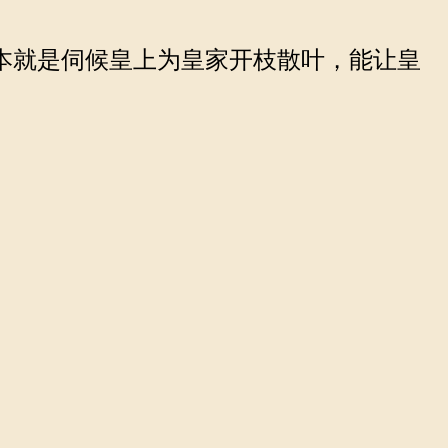
本就是伺候皇上为皇家开枝散叶，能让皇
。