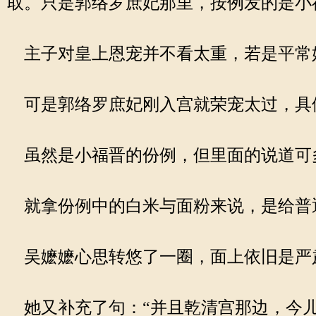
取。只是郭络罗庶妃那里，按例发的是小
主子对皇上恩宠并不看太重，若是平常
可是郭络罗庶妃刚入宫就荣宠太过，具
虽然是小福晋的份例，但里面的说道可
就拿份例中的白米与面粉来说，是给普
吴嬷嬷心思转悠了一圈，面上依旧是严
她又补充了句：“并且乾清宫那边，今儿