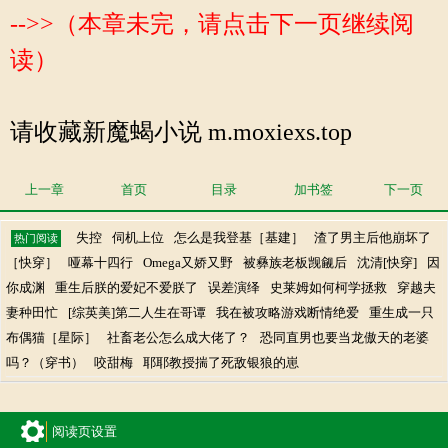
-->>（本章未完，请点击下一页继续阅
读）
请收藏新魔蝎小说 m.moxiexs.top
上一章
首页
目录
加书签
下一页
失控
伺机上位
怎么是我登基［基建］
渣了男主后他崩坏了
热门阅读
［快穿］
哑幕十四行
Omega又娇又野
被彝族老板觊觎后
沈清[快穿]
因
你成渊
重生后朕的爱妃不爱朕了
误差演绎
史莱姆如何柯学拯救
穿越夫
妻种田忙
[综英美]第二人生在哥谭
我在被攻略游戏断情绝爱
重生成一只
布偶猫［星际］
社畜老公怎么成大佬了？
恐同直男也要当龙傲天的老婆
吗？（穿书）
咬甜梅
耶耶教授揣了死敌银狼的崽
阅读页设置