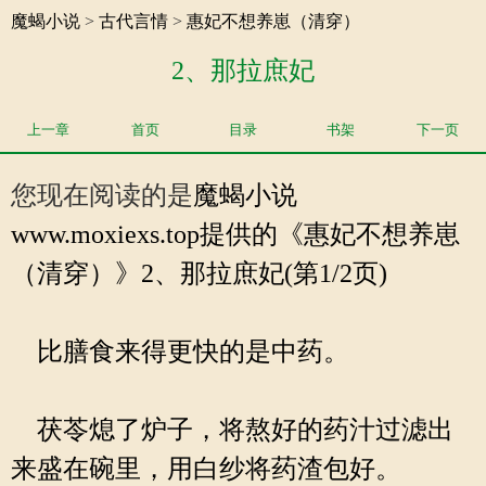
魔蝎小说
>
古代言情
>
惠妃不想养崽（清穿）
2、那拉庶妃
上一章
首页
目录
书架
下一页
您现在阅读的是
魔蝎小说
www.moxiexs.top提供的《惠妃不想养崽
（清穿）》2、那拉庶妃(第1/2页)
比膳食来得更快的是中药。
茯苓熄了炉子，将熬好的药汁过滤出
来盛在碗里，用白纱将药渣包好。